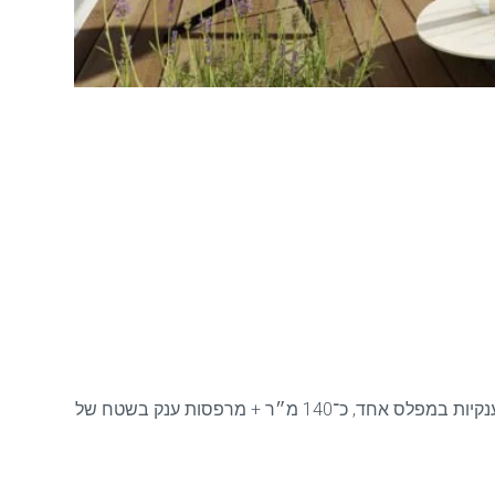
במתחם 7 בנייני בוטיק מדורגים 12 דיירים בכל מבנה, 2 דירות בכל קומה, וילות דו־משפחתיות בנות 6 חדרים, פנטהאוזים ודירות ענקיות במפלס אחד, כ־140 מ״ר + מרפסות ענק בשטח של