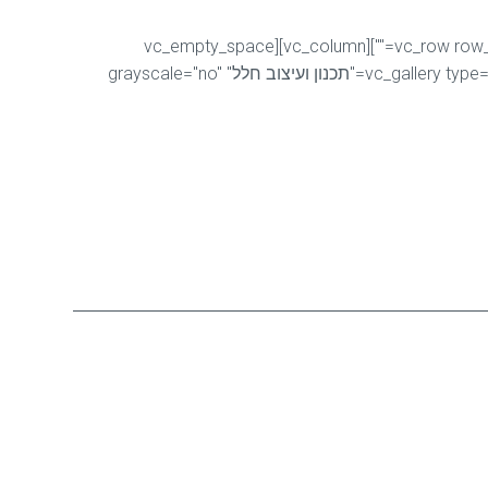
[vc_row row_type="row" use_row_as_full_screen_section="no" type="full_width" oblique_section="no" text_align="left" css_animation=""][vc_column][vc_empty_space
image_repeat="no-repeat"][vc_gallery type="image_grid" images="42367,42366,42365,42363" img_size="large" column_number="2" alt="תכנון ועיצוב חלל" grayscale="no"