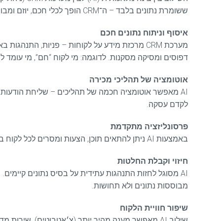
ששומרת נתונים בלבד – ה־CRM הופך לכלי חכם, יוזם ומבוסס תובנות.
איסוף וניתוח נתונים חכם
דפוסים ומסיקה מסקנות. לדוגמה: מי לקוח “חם”, מי עומד לנט
אוטומציה של תהליכי מכירה
AI מאפשר אוטומציה חכמה של תהליכים – שליחת הודעות מ
לקדם עסקה.
פרסונליזציה מתקדמת
באמצעות AI ניתן להתאים תוכן, הצעות ומסרים לכל לקוח באופן אישי. למשל: לקוח שמתעניין בדירות גן יקבל הדמיות, תוכן והצעות רלוונטיות בדיוק עבורו – בזמן הנכון.
חיזוי וקבלת החלטות
AI מסוגל לחזות התנהגות עתידית על בסיס נתונים קיימים
מבוססות נתונים ולא תחושות.
שיפור חוויית הלקוח
שילוב AI מאפשר מענה מהיר יותר (צ׳אטבוטים), שירות מדויק יותר והבנה עמוקה של צרכי הלקוח. התוצאה היא חוויית משתמש טובה יותר שמובילה להגדלת שביעות רצון והמרות.