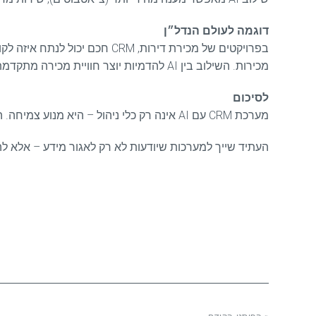
דוגמה לעולם הנדל״ן
בפרויקטים של מכירת דירות, RM
מכירות. השילוב בין AI להדמיות יוצר חוויית מכירה מתקדמת ואפקטיבית במיוחד.
לסיכום
מערכת CRM עם AI אינה רק כלי ניהול – היא מנוע צמיחה. היא חוסכת זמן, משפרת תהליכים, מגדילה מכירות ומאפשרת לעבוד בצורה חכמה ומדויקת יותר.
העתיד שייך למערכות שיודעות לא רק לאגור מידע – אלא להבי