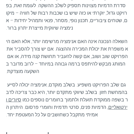
סדרת הדמיות מצוינות תספיק לשלב ההשקה. לעומת זאת, בפ
רויקט גדול, יוקרתי או כזה שיש בו שכבות רבות של חוויה – מיקו
ם, שטחים ציבוריים, תכנון נופי, מסחר, פנאי ותמהיל יחידות – א
נימציה שיווקית מייצרת יתרון ברור.
השאלה הנכונה אינה האם אנימציה מרשימה יותר, אלא האם הי
א משפרת את יכולת המכירה וההצגה. אם יש צורך להסביר את 
הפרויקט שוב ושוב, אם קשה להעביר תחושת קנה מידה, או אם 
המותג מבקש להיתפס ברמה גבוהה במיוחד – לרוב מדובר ב
השקעה מוצדקת.
גם שלב הפרויקט משפיע. בשלב מוקדם, אנימציה יכולה לסייע 
בהמחשת חזון. בשלב שיווקי מתקדם יותר, היא כבר צריכה לדב
ר בשפה ממוקדת תועלת ולתמוך בחומרים נוספים כמו 
סיורים ו
ירטואליים
, הדמיות פנים, סרטי תדמית וחומרי פרסום. היתרון ה
אמיתי מתקבל כשחושבים על כל המעטפת יחד.