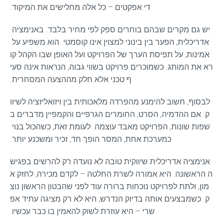
די אפקטים – כל אלה מחלישים את המיקוד.
יש גם מקרים שבהם בוחרים ספק לפי מחיר בלבד. באנימציה 
אדריכלית, הפער בין בינוני למצוין אינו קוסמטי. הוא משפיע על 
אמינות, על תפיסת הערך של הפרויקט ועל האופן שבו הקהל קו
רא את המותג. כשמוכרים פרויקט בשווי גבוה, הנראות אינה סעי
ף טכני אלא חלק מההצעה המסחרית.
לבסוף, חשוב להימנע מהפרדה מלאכותית בין ויזואליזציה לשיוו
ק. אם ההדמיה, הסרט, החומרים הגרפיים והקמפיין מדברים ב
שפות שונות, הפרויקט מאבד עוצמה. לעומת זאת, כשהכול בנוי 
כמערכת אחת, המסר הופך חד, זכיר ומשכנע יותר.
אנימציה אדריכלית שיווקית טובה לא נועדה רק להרשים בפגיש
ה הראשונה. היא אמורה לשרת החלטה – לקדם מכירה, לחזק א
מון, ולתת לפרויקט נוכחות ברורה עוד לפני שהבטון הראשון נוצ
ק. כשמבצעים אותה בדיוק הנדרש, היא לא רק מציגה עתיד אפ
שרי – היא עוזרת לשוק להאמין בו כבר עכשיו.