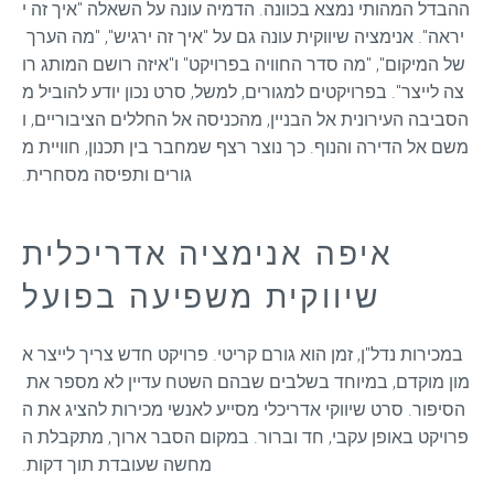
ההבדל המהותי נמצא בכוונה. הדמיה עונה על השאלה "איך זה י
יראה". אנימציה שיווקית עונה גם על "איך זה ירגיש", "מה הערך 
של המיקום", "מה סדר החוויה בפרויקט" ו"איזה רושם המותג רו
צה לייצר". בפרויקטים למגורים, למשל, סרט נכון יודע להוביל מ
הסביבה העירונית אל הבניין, מהכניסה אל החללים הציבוריים, ו
משם אל הדירה והנוף. כך נוצר רצף שמחבר בין תכנון, חוויית מ
גורים ותפיסה מסחרית.
איפה אנימציה אדריכלית
שיווקית משפיעה בפועל
במכירות נדל"ן, זמן הוא גורם קריטי. פרויקט חדש צריך לייצר א
מון מוקדם, במיוחד בשלבים שבהם השטח עדיין לא מספר את 
הסיפור. סרט שיווקי אדריכלי מסייע לאנשי מכירות להציג את ה
פרויקט באופן עקבי, חד וברור. במקום הסבר ארוך, מתקבלת ה
מחשה שעובדת תוך דקות.