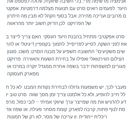
אנימציה מרשימה מדי, בלי חשיבה שיווקית, עלולה לפספס את 
היעד. לפעמים רואים סרט עם תנועות מצלמה דרמטיות, אפקטי
ם מרובים ועריכה מהירה, אבל בסוף הקהל לא מבין מה היתרון 
של הפרויקט. לכן הדיוק חשוב יותר מהראווה.
סרט אפקטיבי מתחיל בהבנת היעד העסקי. האם צריך לייצר ב
אזז לפני השקה, לסייע לפריסייל, לתמוך בקמפיין דיגיטלי או להר
שים משקיעים? התשובה תשפיע על מבנה הסרט, משכו, סגנון 
הצילום הווירטואלי ואפילו על בחירת השעות והאווירה. פרויקט 
מגורים למשפחות ידבר בשפה אחרת ממגדל יוקרה במרכז או 
מפארק תעסוקה.
מעבר לכך, יש משמעות גדולה לבחירת נקודות המבט. לא כל ח
לל חייב להופיע, ולא כל אלמנט צריך זמן מסך שווה. סרט טוב יו
דע להדגיש את מה שמייצר ערך שיווקי אמיתי – לובי כפול, מרפ
סת לנוף פתוח, קרבה לפארק, קומת מסחר פעילה, או שפה אד
ריכלית ייחודית. זו עריכה של מסר, לא רק של תמונות.