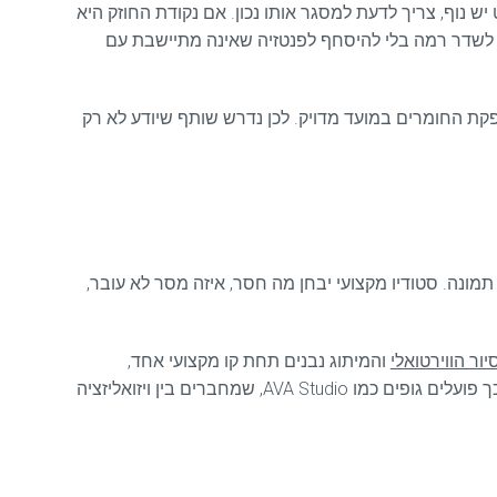
 נוף, צריך לדעת למסגר אותו נכון. אם נקודת החוזק היא
כים לשדר רמה בלי להיסחף לפנטזיה שאינה מתיישבת עם
ספקת החומרים במועד מדויק. לכן נדרש שותף שיודע לא רק
מונה. סטודיו מקצועי יבחן מה חסר, איזה מסר לא עובר,
יור הווירטואלי
והמיתוג נבנים תחת קו מקצועי אחד,
מתקבלת תוצאה מדויקת יותר, מהירה יותר ועקבית יותר. זה חוסך פערי תיאום, מצמצם כפילויות ומעלה את איכות התוצר הסופי. כך פועלים גופים כמו AVA Studio, שמחברים בין ויזואליזציה