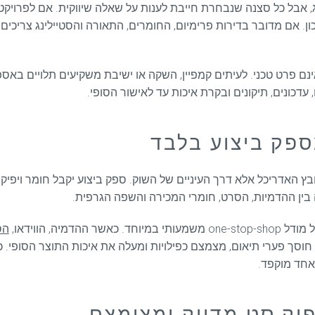
אבל כל סצנה שנבחרת חייבת לענות על שאלה שיווקית. אם לפרויקט יש
נכון. אם מדובר בדירות פרימיום, החומרים, התאורה והסטיילינג צרי
אינם פרט טכני. לעיתים קמפיין, השקה או ישיבת משקיעים תלויים בא
עדכונים, תיקונים ובקרת איכות עד לאישור הסופי.
ספק ביצוע בלבד
ץ האדריכל אלא דרך העיניים של השוק. ספק ביצוע יקבל חומר ויפיק ת
 בין ההדמיות, הסרט, חומרי המכירה והשפה הגרפית.
יה, הווידאו,
הס
אחד מוקפד.
פיק סט מדויק ומצומצם