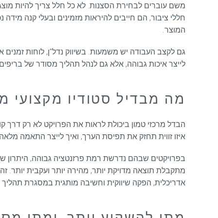
משם עוברים לבחירת הסצנות. לא כל חלל צריך להיות מוצג, 
חללי ציבור, הם חייבים להיראות מזמינים ובעלי קנה מידה 
המוצר.
גם לקצב העבודה יש משמעות. בשיווק נדל"ן, לוחות זמנים 
לייצר איכות גבוהה, אלא גם לנהל תהליך מסודר של בריפים, 
מה מבדיל סטודיו מקצועי מ
הבדל מרכזי טמון ביכולת לראות את הפרויקט לא רק דרך קוב
איזו זווית תחזק את תפיסת הערך, ואיך לייצר התאמה מלאה
בפרויקטים שבהם נדרשת רמת פרזנטציה גבוהה, היתרון של מודל one-stop-shop משמעותי במיוחד. כאשר ההדמ
אדריכלית, הפקה שיווקית וחשיבה מותגית במסגרת תהליך 
מתי להשקיע יותר, ומתי מס