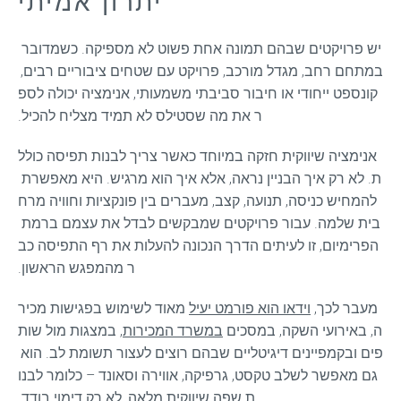
יתרון אמיתי
יש פרויקטים שבהם תמונה אחת פשוט לא מספיקה. כשמדובר 
במתחם רחב, מגדל מורכב, פרויקט עם שטחים ציבוריים רבים, 
קונספט ייחודי או חיבור סביבתי משמעותי, אנימציה יכולה לספ
ר את מה שסטילס לא תמיד מצליח להכיל.
אנימציה שיווקית חזקה במיוחד כאשר צריך לבנות תפיסה כולל
ת. לא רק איך הבניין נראה, אלא איך הוא מרגיש. היא מאפשרת 
להמחיש כניסה, תנועה, קצב, מעברים בין פונקציות וחוויה מרח
בית שלמה. עבור פרויקטים שמבקשים לבדל את עצמם ברמת 
הפרימיום, זו לעיתים הדרך הנכונה להעלות את רף התפיסה כב
ר מהמפגש הראשון.
מעבר לכך, 
וידאו הוא פורמט יעיל
 מאוד לשימוש בפגישות מכיר
ה, באירועי השקה, במסכים 
במשרד המכירות
, במצגות מול שות
פים ובקמפיינים דיגיטליים שבהם רוצים לעצור תשומת לב. הוא 
גם מאפשר לשלב טקסט, גרפיקה, אווירה וסאונד – כלומר לבנו
ת שפה שיווקית מלאה, לא רק דימוי בודד.