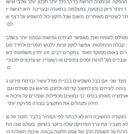
ההפקה. אנימציה דורשת בדרך כלל יותר תכנון, יותר שלבי אישו
ר ויותר דיוק בתנועה, במצלמה, בתאורה ובעריכה. היא רגישה יו
תר לשינויים מאוחרים, משום שכל תיקון יכול להשפיע על רצף ש
לם.
סטילס, לעומת זאת, מאפשר לעיתים גמישות גבוהה יותר בשלב
י קבלת ההחלטות. אפשר לזקק זוויות, ללטש חומרים ולחדד מס
רים באופן ממוקד מאוד. במקרים רבים, זהו יתרון משמעותי כש
עובדים מול לוחות זמנים צפופים או כשעדיין יש עדכונים תכנוניי
ם.
מצד שני, אם כבר משקיעים בבניית מודל עשיר וברמת פירוט ג
בוהה, לעיתים נכון לחשוב קדימה ולתכנן מראש גם סטילס וגם 
אנימציה מאותו בסיס. כך נמנעים מכפילות, שומרים על איכות א
חידה ומנהלים את התקציב בצורה מדויקת יותר.
הנקודה החשובה היא לא לבחור לפי המחיר בלבד. חומר זול ש
לא מעביר את ערך הפרויקט עולה ביוקר בשיווק. בעולם שבו הת
חרות על תשומת הלב ועל אמון הלקוח גבוהה, איכות ויזואלית הי