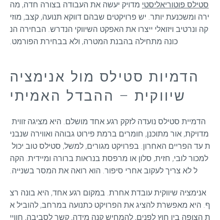
סטילס פוטוריאליסטי
 מדויק יעשה את העבודה בצורה חדה, מה
ירה ומשכנעת יותר. יש פרויקטים שבהם דווקא תנועה, קצב, מוזי
קה ונרטיב ויזואלי ייצרו את האפקט השיווקי הנדרש. הבחירה הנ
כונה מתחילה בהבנת המטרה, ולא בבחירת הפורמט.
הדמיות סטילס מול אנימציה
שיווקית – ההבדל האמיתי
הדמיית סטילס נועדה לזקק רגע אחד מושלם. היא מציגה זווית 
מדויקת, אור מתוכנן, חומרים ברמת פירוט גבוהה ואווירה שנבני
ת עד הפריים האחרון. בפרויקט מגורים, למשל, סטילס טוב יכול 
למכור לובי, חזית, סלון או מרפסת בנראות ברורה ומיידית. הקה
ל לא צריך לעקוב אחרי סיפור. הוא רואה את המסר בשנייה.
אנימציה שיווקית עובדת אחרת. במקום רגע אחד, היא בונה רצ
ף. היא מאפשרת להציג את הפרויקט כתנועה במרחב, להוביל א
ת הצופה בין חוץ לפנים, להמחיש קנה מידה, קשר לסביבה, חוויי