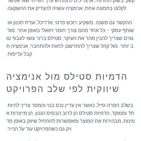
קשב בשוק תחרותי, או צריכים להמחיש ערך חווייתי שאי אפשר 
לקלוט בתמונה אחת, אנימציה עשויה להצדיק את ההשקעה.
ההקשר גם משנה. משקיע, רוכש פרטי, אדריכל, ועדת תכנון או 
שותף עסקי – כל אחד מהם צורך חומר ויזואלי באופן אחר. מול 
גורם שצריך להבין מהר את העיקר, סטילס ברור עשוי לעבוד טו
ב יותר. מול קהל שצריך להתרשם, לחוות ולהתחבר, אנימציה ת
קבל עדיפות.
הדמיות סטילס מול אנימציה
שיווקית לפי שלב הפרויקט
בשלב הפרה-סייל, כאשר אין עדיין נכס בנוי והמסר צריך להיות 
חד וממוקד, הדמיות סטילס הן לרוב הבסיס הנכון. הן מייצרות א
מינות, מבהירות את המוצר ומאפשרות להתחיל שיווק באופן מד
ויק גם כשהפרויקט עוד על הנייר.