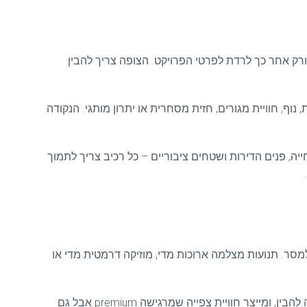
ורק אחר כך לרדת לפרטי הפרויקט. הצופה צריך להבין
נוף, חוויית מגורים, חזית מסחרית או יתרון מותגי. הנקודה
ה, פנים הדירות ושטחים ציבוריים – כל רכיב צריך לתמוך
סר. תנועות מצלמה ארוכות מדי, מוזיקה דרמטית מדי או
לעומת זאת, סרט שמוכר נכון יודע לאזן בין יוקרה לבהירות. הוא בוחר זוויות שממחישות מרחב, מדגיש את מה שהקונה באמת רוצה להבין, ומייצר חוויית צפייה שמרגישה premium אבל גם