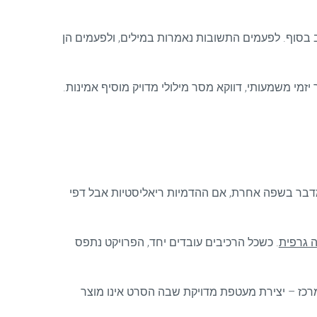
ב בסוף. לפעמים התשובות נאמרות במילים, ולפעמים הן
זמי משמעותי, דווקא מסר מילולי מדויק מוסיף אמינות.
 מדבר בשפה אחרת, אם ההדמיות ריאליסטיות אבל דפי
 גרפית
. כשכל הרכיבים עובדים יחד, הפרויקט נתפס
בין ויזואליזציה, מדיה ותקשורת מותגית. ב-AVA Studio הגישה הזו עומדת במרכז – יצירת מעטפת מדויקת שבה הסרט אינו מוצר