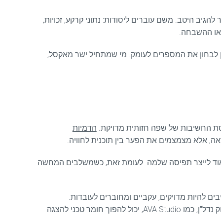
הגיב היטב. משם עוברים ליסודות: נתוני קרקע, זכויות,
 או ההשבחה.
וכן לבחון את המספרים לעומק. מי שמתחיל ישר מאקסל,
נסת החשיבות של שפה חזותית מדויקת.
הדמיות
ה, אלא מצמצמים את הפער בין תוכנית לחוויה.
מאוד לייצר תפיסה שלמה. לעומת זאת, כשמשלבים המחשה
בים להיות מדויקים, עקביים ומחוברים לעובדות.
בפרויקטים איכותיים, ההדמיה לא מחליפה את המידע – היא מחזקת אותו. זה בדיוק המקום שבו סטודיו המתמחה בהדמיות ובשיווק נדל"ן, כמו AVA Studio, יכול להפוך חומר טכני להצגה