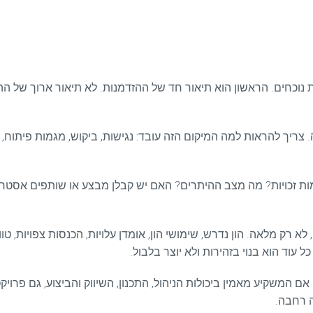
ת נוכחים. הראשון הוא תיאור חד של ההזדמנות. לא תיאור ארוך של 
 צריך להראות למה המיקום הזה עובד: נגישות, ביקוש, מגמות פיתוח, א
מות זכויות? מה מצב ההיתרים? האם יש קבלן מבצע או שותפים אסטר
 רק מלאה. הון נדרש, שימושי הון, אומדן עלויות, הכנסות צפויות, טווח
עוד הוא בנוי בזהירות ולא יוצר בלבול.
אם המשקיע מאמין ביכולות הניהול, התכנון, השיווק והביצוע, גם פרו
ה רחבה.