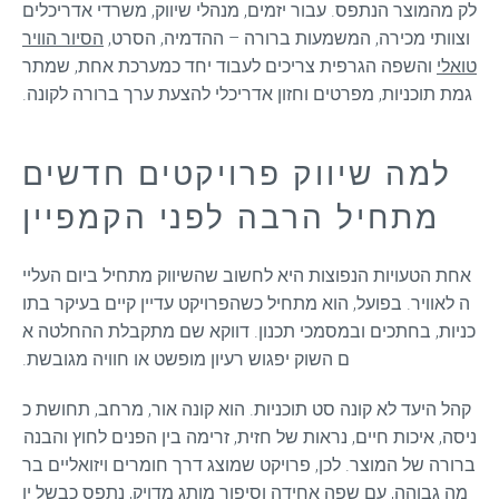
לק מהמוצר הנתפס. עבור יזמים, מנהלי שיווק, משרדי אדריכלים 
וצוותי מכירה, המשמעות ברורה – ההדמיה, הסרט, 
הסיור הוויר
טואלי
 והשפה הגרפית צריכים לעבוד יחד כמערכת אחת, שמתר
גמת תוכניות, מפרטים וחזון אדריכלי להצעת ערך ברורה לקונה.
למה שיווק פרויקטים חדשים
מתחיל הרבה לפני הקמפיין
אחת הטעויות הנפוצות היא לחשוב שהשיווק מתחיל ביום העליי
ה לאוויר. בפועל, הוא מתחיל כשהפרויקט עדיין קיים בעיקר בתו
כניות, בחתכים ובמסמכי תכנון. דווקא שם מתקבלת ההחלטה א
ם השוק יפגוש רעיון מופשט או חוויה מגובשת.
קהל היעד לא קונה סט תוכניות. הוא קונה אור, מרחב, תחושת כ
ניסה, איכות חיים, נראות של חזית, זרימה בין הפנים לחוץ והבנה 
ברורה של המוצר. לכן, פרויקט שמוצג דרך חומרים ויזואליים בר
מה גבוהה, עם שפה אחידה וסיפור מותג מדויק, נתפס כבשל יו