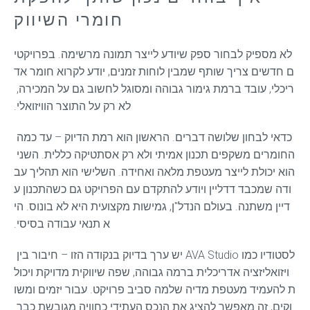
חומרי השיווק
לא מספיק לבחור ספק שיודע לייצר תמונה מרשימה. בפרויקטי
ם חדשים צריך שותף שמבין לוחות זמנים, יודע לקרוא חומר אד
ריכלי, עובד ברמת גימור גבוהה ומסוגל לחשוב גם על המכירה, 
לא רק על התוצר הוויזואלי.
כדאי לבחון שלושה דברים. הראשון הוא רמת הדיוק – עד כמה 
החומרים משקפים תכנון אמיתי ולא רק אסתטיקה כללית. השני 
הוא יכולת לייצר מעטפת מלאה ואחידה. השלישי הוא תהליך עב
ודה שמכבד דדליין ויודע להתקדם עם הפרויקט גם כשהתכנון ע
דיין משתנה. בעולם הנדל"ן, גמישות מקצועית היא לא בונוס. הי
א תנאי עבודה בסיסי.
לסטודיו כמו AVA Studio יש ערך בדיוק בנקודה הזו – חיבור בין 
ויזואליזציה אדריכלית ברמה גבוהה, שפה שיווקית מדויקת ויכול
ת להעמיד מעטפת מדיה שלמה סביב פרויקט. עבור יזמים ומשו
וקים, זה מאפשר להציג את הנכס העתידי כחוויה מגובשת כבר 