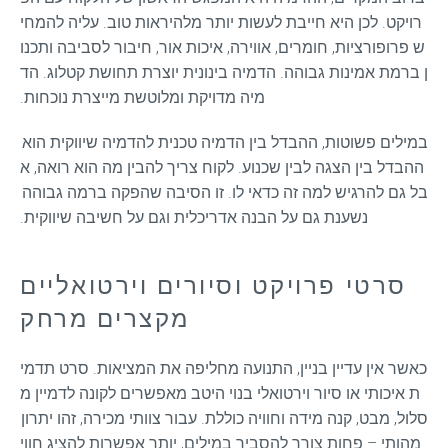
רויקט. לכן היא חייבת לעשות יותר מלהיראות טוב. עליה להמחי
ש פרופורציות, חומרים, אווירה, איכות אור, חיבור לסביבה ותכנו
ן ברמת אמינות גבוהה. הדמיה בינונית יוצרת תחושת קטלוג. הד
מיה מדויקת ומלוטשת מייצרת נוכחות.
במילים פשוטות, ההבדל בין הדמיה טכנית להדמיה שיווקית הוא 
ההבדל בין הצגה לבין שכנוע. לקוח צריך להבין מה הוא רואה, א
בל גם להרגיש למה זה כדאי לו. זו הסיבה שהפקה ברמה גבוהה 
נשענת גם על הבנה אדריכלית וגם על חשיבה שיווקית.
סרטי פרויקט וסיורים וירטואליים
מקצרים מרחק
כאשר אין עדיין בניין, התנועה מחליפה את המציאות. סרט תדמי
ת איכותי או סיור וירטואלי בנוי היטב מאפשרים לקונה לדמיין מ
סלול, מבט, קנה מידה וחוויה כוללת. עבור צוותי מכירה, זהו יתרון 
מהותי – פחות צורך להסביר במילים, יותר אפשרות להציג חווי