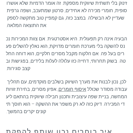
זינוק בלי תשתית שיווקית מספקת. זה אומר הדמיות שלא אושרו 
סופית, חומרי מכירה לא אחידים, סרטון שמתעכב, ושפה גרפית 
שעדיין לא הבשילה. במצב כזה, גם קמפיין טוב מתקשה לספק 
את התוצאה המלאה.
הבעיה אינה רק תפעולית. היא אסטרטגית. אם צוות המכירות נכ
נס להשקה בלי מערכת חומרים מדויקת, הוא נאלץ להשלים פע
רים בעל פה. אם הלקוח מקבל מסרים חלקיים, הוא דוחה החל
טה. בשוק תחרותי, דחייה כזו עלולה לעלות בלידים, בפגישות וב
קצב סגירות.
לכן, נכון לבנות את מערך השיווק בשלבים מוקדמים, עם תהליך 
עבודה מסודר שכולל 
איסוף חומרים
, אפיון מסרים, בחירת זוויות 
המחשה, בניית שפה עיצובית ותכנון חבילה שיווקית בהתאם ליע
די המכירה. דיוק כזה לא רק משפר את ההשקה – הוא חוסך תי
קונים יקרים בהמשך.
איך בוחרים נכון שותף להפקת