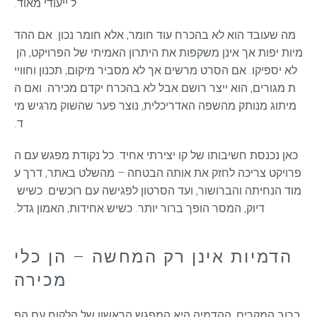
ל ייעודי מאוד.
מה שעובד הוא לא בהכרח עוד חומר, אלא חומר נכון. אם ההד
מיות יפות אך אינן משקפות את היתרון האמיתי של הפרויקט, הן 
לא יספיקו. אם הסרט מרשים אך לא מסביר מיקום, תכנון וחוויי
ת מגורים, הוא ייצר רושם אבל לא בהכרח יקדם מכירה. ואם ה
מיתוג מנותק מהשפה האדריכלית, נוצר פער שהשוק מרגיש מי
ד.
כאן נכנסת חשיבותו של קו יצירתי אחיד. כל נקודת מפגש עם ה
פרויקט צריכה לחזק את אותה הבטחה – מהשלט באתר, דרך ע
מוד הנחיתה והברושור, ועד הסרטון לפגישה עם רוכשים. כשיש 
דיוק, המסר הופך ברור יותר. כשיש אחידות, האמון גדל.
הדמיות אינן רק המחשה – הן כלי
מכירה
ברוב המקרים, ההדמיה היא המפגש הראשון של הלקוח עם הפ