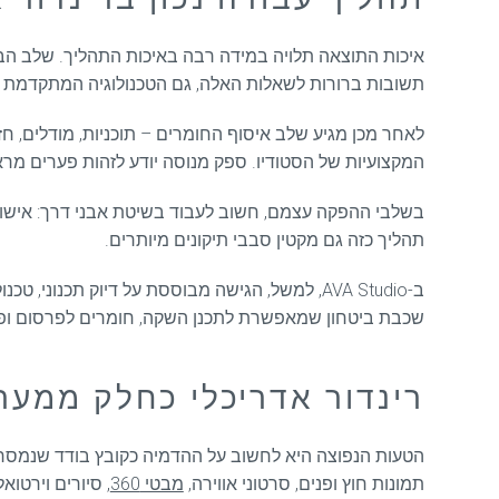
איכות התוצאה תלויה במידה רבה באיכות התהליך. שלב הבריף
תשובות ברורות לשאלות האלה, גם הטכנולוגיה המתקדמת ב
לאחר מכן מגיע שלב איסוף החומרים – תוכניות, מודלים, חז
המקצועיות של הסטודיו. ספק מנוסה יודע לזהות פערים מרא
בשלבי ההפקה עצמם, חשוב לעבוד בשיטת אבני דרך: אישור זו
תהליך כזה גם מקטין סבבי תיקונים מיותרים.
שכבת ביטחון שמאפשרת לתכנן השקה, חומרים לפרסום ופג
רינדור אדריכלי כחלק ממער
הטעות הנפוצה היא לחשוב על ההדמיה כקובץ בודד שנמסר ב
תמונות חוץ ופנים, סרטוני אווירה,
מבטי 360
, סיורים וירטוא