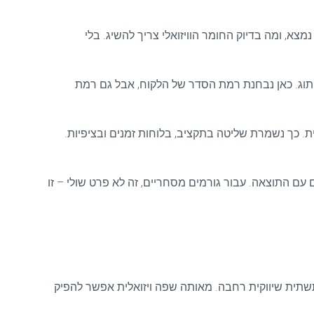
צא, ומה בדיוק החומר הוויזואלי צריך להשיג. בלי
מיתוג. כאן נבחנת רמת הסדר של הלקוח, אבל גם רמת
ת. כך נשמרת שליטה בתקציב, בלוחות זמנים ובציפיות.
נולוגיית רינדור מתקדמת ותהליך refinement שממשיך עד שהלקוח שלם עם התוצאה. עבור גורמים מסחריים, זה לא פרט שולי – זו
תשתית שיווקית רחבה. מאותה שפה ויזואלית אפשר להפיק