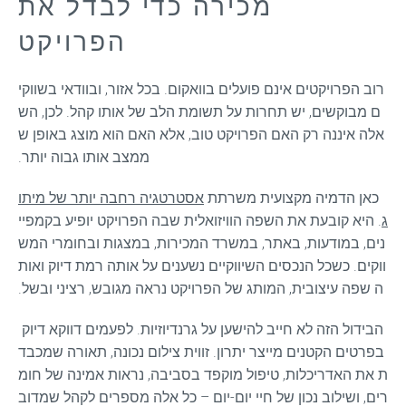
מכירה כדי לבדל את
הפרויקט
רוב הפרויקטים אינם פועלים בוואקום. בכל אזור, ובוודאי בשווקי
ם מבוקשים, יש תחרות על תשומת הלב של אותו קהל. לכן, הש
אלה איננה רק האם הפרויקט טוב, אלא האם הוא מוצג באופן ש
ממצב אותו גבוה יותר.
כאן הדמיה מקצועית משרתת 
אסטרטגיה רחבה יותר של מיתו
ג
. היא קובעת את השפה הוויזואלית שבה הפרויקט יופיע בקמפיי
נים, במודעות, באתר, במשרד המכירות, במצגות ובחומרי המש
ווקים. כשכל הנכסים השיווקיים נשענים על אותה רמת דיוק ואות
ה שפה עיצובית, המותג של הפרויקט נראה מגובש, רציני ובשל.
הבידול הזה לא חייב להישען על גרנדיוזיות. לפעמים דווקא דיוק 
בפרטים הקטנים מייצר יתרון. זווית צילום נכונה, תאורה שמכבד
ת את האדריכלות, טיפול מוקפד בסביבה, נראות אמינה של חומ
רים, ושילוב נכון של חיי יום-יום – כל אלה מספרים לקהל שמדוב