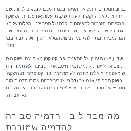
ברוב המקרים, התשואה מגיעה בכמה שכבות במקביל. הן משפ
רות את קצב התקשורת עם השוק, מייעלות את עבודת השיווק ו
המכירות, תורמות לתפיסת היוקרה של הפרויקט, ומקלות על הצ
גת הפרויקט למשקיעים, שותפים וגופים מממנים. במיזמים שב
הם המכירה מתחילה לפני הביצוע המלא, הערך שלהן גבוה במי
וחד.
ועדיין, יש גם עניין של התאמה. פרויקט קטן מאוד, עם שיווק מצו
מצם וקהל יעד מקומי שמכיר היטב את הסביבה, לא תמיד ידרו
ש מעטפת ויזואלית רחבה. לעומת זאת, פרויקט פרימיום, השקה 
בשוק תחרותי, או מוצר נדל"ני שצריך לבנות עבורו תדמית מוב
חנת – אלו מקרים שבהם ויזואליזציה ברמה גבוהה היא כמעט ת
נאי עבודה.
מה מבדיל בין הדמיה סבירה
להדמיה שמוכרת