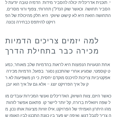
י. תוכנית אדריכלית יכולה להסביר מידות. הדמיה טובה יודעת ל
הסביר תחושה. וכאשר שוק הנדל"ן תחרותי, צפוף ורווי מסרים, 
התחושה הזאת היא לא קישוט שיווקי. היא חלק מהיכולת של הפ
רויקט להיתפס כבחירה נכונה.
למה יזמים צריכים הדמיות
מכירה כבר בתחילת הדרך
אחת הטעויות הנפוצות היא לראות בהדמיות שלב מאוחר, כמע
ט קוסמטי, שמגיע אחרי שהתכנון נסגר. בפועל, הדמיות מכירה 
אפקטיביות צריכות להיכנס מוקדם יחסית, כי הן משפיעות לא ר
ק על איך הפרויקט יוצג – אלא גם על איך הוא יובן.
כאשר היזם, צוות השיווק, האדריכלים ואנשי המכירות עובדים מו
ל שפה ויזואלית ברורה, קל יותר ליישר קו. פתאום אפשר לזהות 
מהו היתרון האמיתי של הפרויקט, אילו זוויות מציגות אותו נכון, מ
ה צריך לקבל דגש, ואיפה יש פער בין כוונת התכנון לבין האופן ש